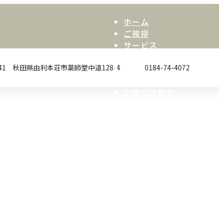
ホーム
ご挨拶
サービス
料金
お知らせ
-0041 秋田県由利本荘市薬師堂中道128-4
0184-74-4072
アクセス
お問い合わせ
ご予約
インスタグラム