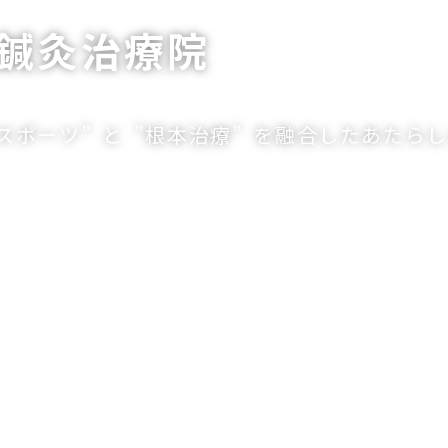
鍼灸治療院
”スポーツ”
と
”根本治療”
を融合したあたらし