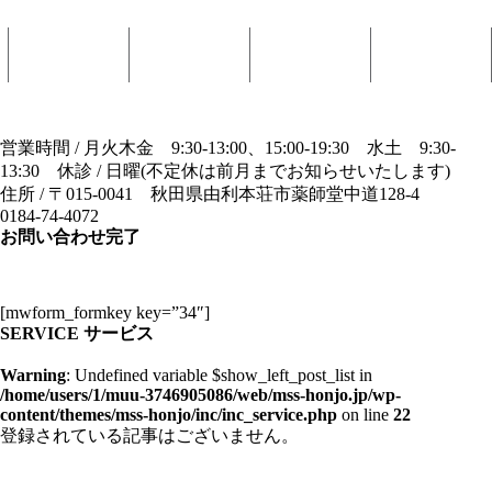
アクセス
お問い合わせ
ご予約
インスタグラム
営業時間 / 月火木金 9:30-13:00、15:00-19:30 水土 9:30-
13:30 休診 / 日曜(不定休は前月までお知らせいたします)
住所 / 〒015-0041 秋田県由利本荘市薬師堂中道128-4
0184-74-4072
お問い合わせ完了
お問い合わせ完了
[mwform_formkey key=”34″]
SERVICE
サービス
Warning
: Undefined variable $show_left_post_list in
/home/users/1/muu-3746905086/web/mss-honjo.jp/wp-
content/themes/mss-honjo/inc/inc_service.php
on line
22
登録されている記事はございません。